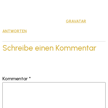
deleting comments, please visit the Comments
screen in the dashboard.
Commenter avatars come from
.
GRAVATAR
ANTWORTEN
Schreibe einen Kommentar
Deine E-Mail-Adresse wird nicht veröffentlicht.
Erforderliche Felder sind mit
*
markiert
Kommentar
*