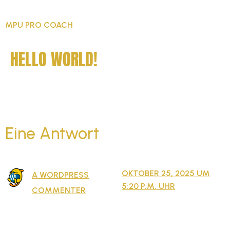
MPU PRO COACH
HELLO WORLD!
Welcome to WordPress. This is your first post.
Edit or delete it, then start writing!
Eine Antwort
OKTOBER 25, 2025 UM
A WORDPRESS
5:20 P.M. UHR
sagt:
COMMENTER
Hi, this is a comment.
To get started with moderating, editing, and